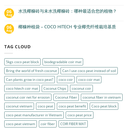
水洗椰糠砖与未水洗椰糠砖：哪种最适合您的植物？
06
Aug
椰糠种植袋 – COCO HITECH 专业椰壳纤维栽培基质
06
Aug
TAG CLOUD
5kgs coco peat block
biodegradable coir mat
Bring the world of fresh coconut
Can I use coco peat instead of soil
Can plants grow in coco peat?
coco coir
coco coir mat
coco hitech coir mat
Coconut Chips
coconut coir
coconut coir net for erosion
Coconut Fiber
coconut fiber in vietnam
coconut vietnam
coco peat
coco peat benefit
Coco peat block
coco peat manufacturer in Vietnam
coco peat price
coco peat vietnam
coir fiber
COIR FIBER MAT