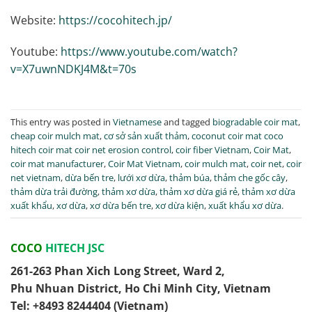
Website:
https://cocohitech.jp/
Youtube:
https://www.youtube.com/watch?
v=X7uwnNDKJ4M&t=70s
This entry was posted in
Vietnamese
and tagged
biogradable coir mat
,
cheap coir mulch mat
,
cơ sở sản xuất thảm
,
coconut coir mat coco
hitech coir mat coir net erosion control
,
coir fiber Vietnam
,
Coir Mat
,
coir mat manufacturer
,
Coir Mat Vietnam
,
coir mulch mat
,
coir net
,
coir
net vietnam
,
dừa bến tre
,
lưới xơ dừa
,
thảm búa
,
thảm che gốc cây
,
thảm dừa trải đường
,
thảm xơ dừa
,
thảm xơ dừa giá rẻ
,
thảm xơ dừa
xuất khẩu
,
xơ dừa
,
xơ dừa bến tre
,
xơ dừa kiện
,
xuất khẩu xơ dừa
.
COCO
HITECH JSC
261-263 Phan Xich Long Street, Ward 2,
Phu Nhuan District, Ho Chi Minh City, Vietnam
Tel: ‭+8493 8244404‬ (Vietnam)