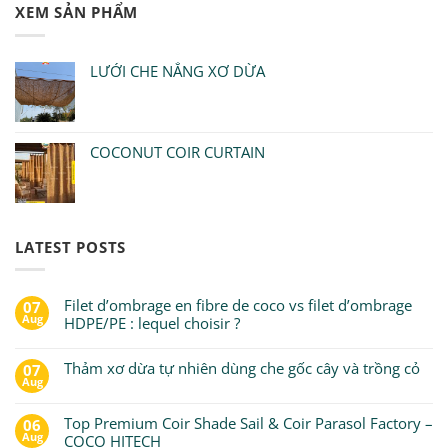
XEM SẢN PHẨM
LƯỚI CHE NẮNG XƠ DỪA
COCONUT COIR CURTAIN
LATEST POSTS
Filet d’ombrage en fibre de coco vs filet d’ombrage
07
Aug
HDPE/PE : lequel choisir ?
Thảm xơ dừa tự nhiên dùng che gốc cây và trồng cỏ
07
Aug
Top Premium Coir Shade Sail & Coir Parasol Factory –
06
Aug
COCO HITECH