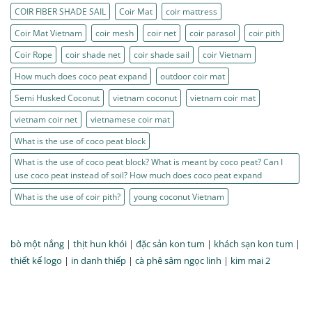
COIR FIBER SHADE SAIL
Coir Mat
coir mattress
Coir Mat Vietnam
coir mesh
coir net
coir parasol
coir pith
Coir Rope
coir shade net
coir shade sail
coir Vietnam
How much does coco peat expand
outdoor coir mat
Semi Husked Coconut
vietnam coconut
vietnam coir mat
vietnam coir net
vietnamese coir mat
What is the use of coco peat block
What is the use of coco peat block? What is meant by coco peat? Can I
use coco peat instead of soil? How much does coco peat expand
What is the use of coir pith?
young coconut Vietnam
bò một nắng
|
thịt hun khói
|
đặc sản kon tum
|
khách sạn kon tum
|
thiết kế logo
|
in danh thiếp
|
cà phê sâm ngọc linh
|
kim mai 2