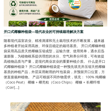
开口式椰糠种植袋—现代农业的可持续栽培解决方案
随着现代温室农业、精准滴灌和无土栽培技术的不断发展，越来越
多种植者开始采用高效、环保且稳定的栽培基质。 开口式椰糠种植
袋采用高品质天然椰糠压缩成型，运输方便、使用简单，遇水后迅
速膨胀，为植物根系提供理想的水分、空气和养分环境，可有效提
高植物品质与产量，是现代商业农业的重要种植介质。 什么是开口
式椰糠种植袋？ 开口式椰糠种植袋是一种预先填充并压缩天然椰糠
基质的种植产品，外层采用耐用的PE包装袋，并预留开口位置，方
便直接栽种植物。 产品可根据不同作物需求，填充： 100% 纯椰糠
（Coco Peat） 椰糠 + 椰壳粒（Coco Chips） 椰糠 + 长椰纤维
（Coir[...]