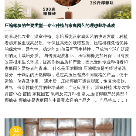
压缩椰糠的主要类型—专业种植与家庭园艺的理想栽培基质
随着现代农业、温室种植、水培系统及家庭园艺的快速发展，种植
者越来越重视高品质、环保且高效的栽培基质。压缩椰糠凭借优异
的保水性、透气性、稳定的pH值及可再生特性，已成为全球广泛应
用的无土栽培介质。 与传统泥炭相比，压缩椰糠更加环保，可有效
改善根系生长环境，提高作物品质和产量，因此受到专业种植者和
家庭园艺爱好者的青睐。 什么是压缩椰糠 压缩椰糠是将经过清洗、
筛分、干燥后的天然椰糠，通过高压压缩成不同规格的产品，便于
运输、储存及使用。 遇水后，压缩椰糠可迅速膨胀，恢复为松软、
透气、保水性能优异的栽培基质，广泛应用于： 温室种植 水培农业
育苗中心 苗圃 家庭园艺 果树及花卉种植 常见压缩椰糠产品类型 1.
椰糠砖 椰糠砖是家庭园艺中最受欢迎的产品之一。产品特点：[...]
02
Aug