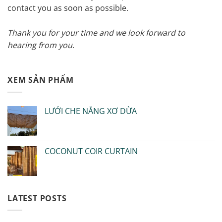
contact you as soon as possible.
Thank you for your time and we look forward to
hearing from you
.
XEM SẢN PHẨM
LƯỚI CHE NẮNG XƠ DỪA
COCONUT COIR CURTAIN
LATEST POSTS