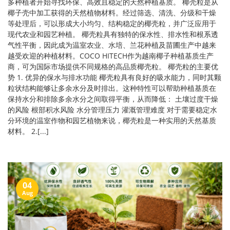
多种植者开始寻找环保、高效且稳定的天然种植基质。 椰壳粒是从
椰子壳中加工获得的天然植物材料。经过筛选、清洗、分级和干燥
等处理后，可以形成大小均匀、结构稳定的椰壳粒，并广泛应用于
现代农业和园艺种植。 椰壳粒具有独特的保水性、排水性和根系透
气性平衡，因此成为温室农业、水培、兰花种植及苗圃生产中越来
越受欢迎的种植材料。COCO HITECH作为越南椰子种植基质生产
商，可为国际市场提供不同规格的高品质椰壳粒。 椰壳粒的主要优
势 1. 优异的保水与排水功能 椰壳粒具有良好的吸水能力，同时其颗
粒状结构能够让多余水分及时排出。这种特性可以帮助种植基质在
保持水分和排除多余水分之间取得平衡，从而降低： 土壤过度干燥
的风险 根部积水风险 水分管理压力 灌溉管理难度 对于需要稳定水
分环境的温室作物和园艺植物来说，椰壳粒是一种实用的天然基质
材料。 2.[...]
04
Aug