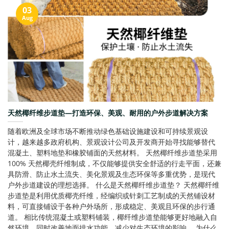
03
Aug
天然椰纤维步道垫—打造环保、美观、耐用的户外步道解决方案
随着欧洲及全球市场不断推动绿色基础设施建设和可持续景观设
计，越来越多政府机构、景观设计公司及开发商开始寻找能够替代
混凝土、塑料地垫和橡胶铺面的天然材料。 天然椰纤维步道垫采用
100% 天然椰壳纤维制成，不仅能够提供安全舒适的行走平面，还兼
具防滑、防止水土流失、美化景观及生态环保等多重优势，是现代
户外步道建设的理想选择。 什么是天然椰纤维步道垫？ 天然椰纤维
步道垫是利用优质椰壳纤维，经编织或针刺工艺制成的天然铺设材
料，可直接铺设于各种户外场所，形成稳定、美观且环保的步行通
道。 相比传统混凝土或塑料铺装，椰纤维步道垫能够更好地融入自
然环境，同时改善地面排水功能，减少对生态环境的影响。 为什么