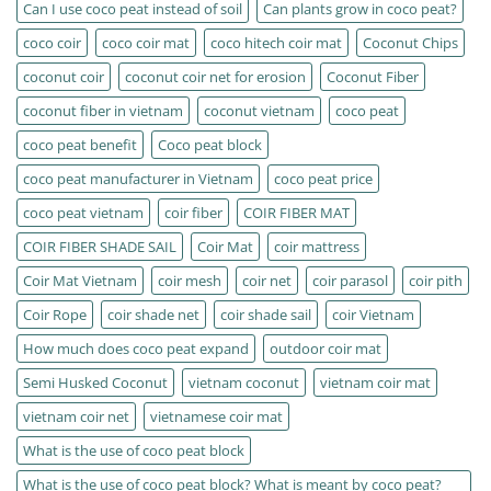
Can I use coco peat instead of soil
Can plants grow in coco peat?
coco coir
coco coir mat
coco hitech coir mat
Coconut Chips
coconut coir
coconut coir net for erosion
Coconut Fiber
coconut fiber in vietnam
coconut vietnam
coco peat
coco peat benefit
Coco peat block
coco peat manufacturer in Vietnam
coco peat price
coco peat vietnam
coir fiber
COIR FIBER MAT
COIR FIBER SHADE SAIL
Coir Mat
coir mattress
Coir Mat Vietnam
coir mesh
coir net
coir parasol
coir pith
Coir Rope
coir shade net
coir shade sail
coir Vietnam
How much does coco peat expand
outdoor coir mat
Semi Husked Coconut
vietnam coconut
vietnam coir mat
vietnam coir net
vietnamese coir mat
What is the use of coco peat block
What is the use of coco peat block? What is meant by coco peat?