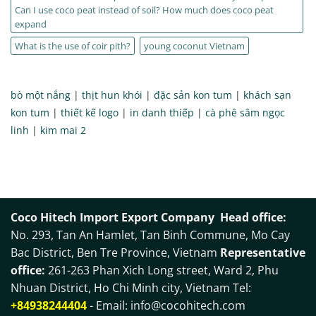
Can I use coco peat instead of soil? How much does coco peat
expand
What is the use of coir pith?
young coconut Vietnam
bò một nắng
|
thịt hun khói
|
đặc sản kon tum
|
khách sạn
kon tum
|
thiết kế logo
|
in danh thiếp
|
cà phê sâm ngọc
linh
|
kim mai 2
Coco Hitech Import Export Company
Head office:
No. 293, Tan An Hamlet, Tan Binh Commune, Mo Cay
Bac District, Ben Tre Province, Vietnam
Representative
office:
261-263 Phan Xich Long street, Ward 2, Phu
Nhuan District, Ho Chi Minh city, Vietnam Tel:
+84938244404
- Email:
info@cocohitech.com