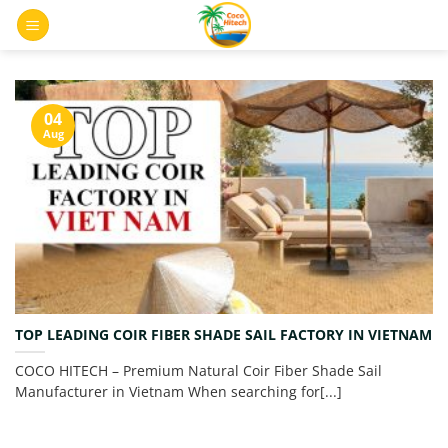
Skip
0
to
content
04
Aug
TOP LEADING COIR FIBER SHADE SAIL FACTORY IN VIETNAM
COCO HITECH – Premium Natural Coir Fiber Shade Sail
Manufacturer in Vietnam When searching for[...]