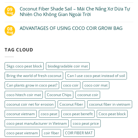
Coconut Fiber Shade Sail – Mái Che Nắng Xơ Dừa Tự
09
Aug
Nhiên Cho Không Gian Ngoài Trời
ADVANTAGES OF USING COCO COIR GROW BAG
08
Aug
TAG CLOUD
5kgs coco peat block
biodegradable coir mat
Bring the world of fresh coconut
Can I use coco peat instead of soil
Can plants grow in coco peat?
coco coir
coco coir mat
coco hitech coir mat
Coconut Chips
coconut coir
coconut coir net for erosion
Coconut Fiber
coconut fiber in vietnam
coconut vietnam
coco peat
coco peat benefit
Coco peat block
coco peat manufacturer in Vietnam
coco peat price
coco peat vietnam
coir fiber
COIR FIBER MAT