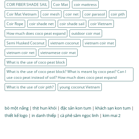
COIR FIBER SHADE SAIL
Coir Mat
coir mattress
Coir Mat Vietnam
coir mesh
coir net
coir parasol
coir pith
Coir Rope
coir shade net
coir shade sail
coir Vietnam
How much does coco peat expand
outdoor coir mat
Semi Husked Coconut
vietnam coconut
vietnam coir mat
vietnam coir net
vietnamese coir mat
What is the use of coco peat block
What is the use of coco peat block? What is meant by coco peat? Can I
use coco peat instead of soil? How much does coco peat expand
What is the use of coir pith?
young coconut Vietnam
bò một nắng
|
thịt hun khói
|
đặc sản kon tum
|
khách sạn kon tum
|
thiết kế logo
|
in danh thiếp
|
cà phê sâm ngọc linh
|
kim mai 2