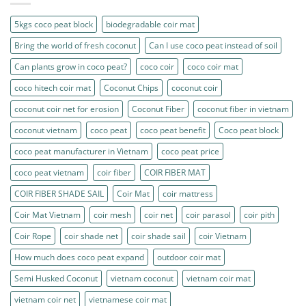
5kgs coco peat block
biodegradable coir mat
Bring the world of fresh coconut
Can I use coco peat instead of soil
Can plants grow in coco peat?
coco coir
coco coir mat
coco hitech coir mat
Coconut Chips
coconut coir
coconut coir net for erosion
Coconut Fiber
coconut fiber in vietnam
coconut vietnam
coco peat
coco peat benefit
Coco peat block
coco peat manufacturer in Vietnam
coco peat price
coco peat vietnam
coir fiber
COIR FIBER MAT
COIR FIBER SHADE SAIL
Coir Mat
coir mattress
Coir Mat Vietnam
coir mesh
coir net
coir parasol
coir pith
Coir Rope
coir shade net
coir shade sail
coir Vietnam
How much does coco peat expand
outdoor coir mat
Semi Husked Coconut
vietnam coconut
vietnam coir mat
vietnam coir net
vietnamese coir mat