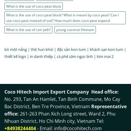
What is the use of coco peat block
What is the use of coco peat block? What is meant by coco peat? Can I
use coco peat instead of soil? How much does coco peat expand
What is the use of coir pith?
young coconut Vietnam
bò một nắng
|
thịt hun khói
|
đặc sản kon tum
|
khách sạn kon tum
|
thiết kế logo
|
in danh thiếp
|
cà phê sâm ngọc linh
|
kim mai 2
Coco Hitech Import Export Company
Head office:
No. 293, Tan An Hamlet, Tan Binh Commune, Mo Cay
Bac District, Ben Tre Province, Vietnam
Representative
office:
261-263 Phan Xich Long street, Ward 2, Phu
Nhuan District, Ho Chi Minh city, Vietnam Tel:
+84938244404
- Email:
info@cocohitech.com