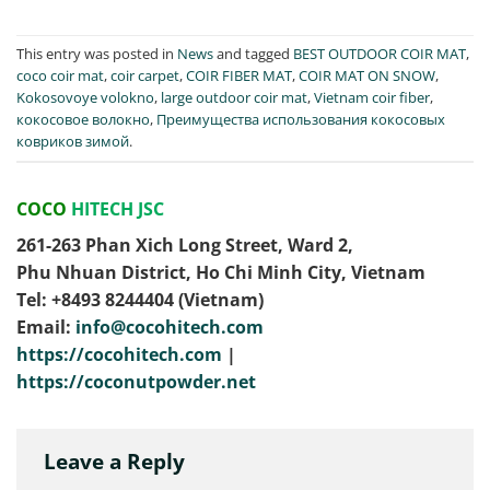
This entry was posted in
News
and tagged
BEST OUTDOOR COIR MAT
,
coco coir mat
,
coir carpet
,
COIR FIBER MAT
,
COIR MAT ON SNOW
,
Kokosovoye volokno
,
large outdoor coir mat
,
Vietnam coir fiber
,
кокосовое волокно
,
Преимущества использования кокосовых
ковриков зимой
.
COCO
HITECH JSC
261-263 Phan Xich Long Street, Ward 2,
Phu Nhuan District, Ho Chi Minh City, Vietnam
Tel: ‭+8493 8244404‬ (Vietnam)
Email:
info@cocohitech.com
https://cocohitech.com
|
https://coconutpowder.net
Leave a Reply