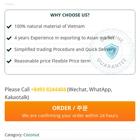
WHY CHOOSE US?
100% natural material of Vietnam
4 years Experience in exporting to Asian market
Simplified trading Procedure and Quick Delivery
Reasonable price Flexible Price term
Please Call
‭+8493 8244404‬
(Wechat, WhatApp,
Kakaotalk)
ORDER / 주문
We are confirming your order within 24 hours
Category:
Coconut