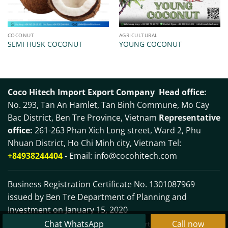
COCONUT
AGRICULTURAL
SEMI HUSK COCONUT
YOUNG COCONUT
Coco Hitech Import Export Company
Head office:
No. 293, Tan An Hamlet, Tan Binh Commune, Mo Cay
Bac District, Ben Tre Province, Vietnam
Representative
office:
261-263 Phan Xich Long street, Ward 2, Phu
Nhuan District, Ho Chi Minh city, Vietnam Tel:
+84938244404
- Email:
info@cocohitech.com
Business Registration Certificate No. 1301087969
issued by Ben Tre Department of Planning and
Investment on January 15, 2020
Chat WhatsApp
Call now
©
2026 COCO HITECH JSC
| Support by
Vietbrands